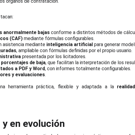
los órganos de contratación.
stacan:
as anormalmente bajas
conforme a distintos métodos de cálcu
icos (CAF)
mediante fórmulas configurables.
on asistencia mediante
inteligencia artificial
para generar model
guradas
, ampliable con fórmulas definidas por el propio usuario.
istrativa
presentada por los licitadores.
y porcentajes de baja
, que facilitan la interpretación de los resu
ltados a PDF y Word
, con informes totalmente configurables.
adores y evaluaciones
.
una herramienta práctica, flexible y adaptada a la
realida
 y en evolución