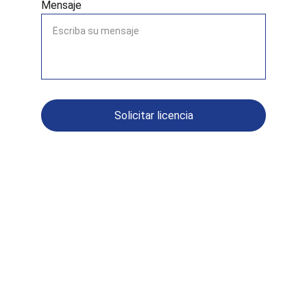
Mensaje
Solicitar licencia
LicitEval
Soluciones informáticas para evaluación y 
cálculo de ofertas en las licitaciones del 
Sector Público.
CONTACTO
Gerardo Blanes
info@liciteval.com