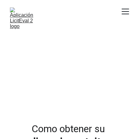
Licencia LicitEval 2026
Community
Evalúa bajas temerarias y calcula ofertas con 
distintos criterios. Totalmente gratuita para 
Administraciones Públicas.
Como obtener su